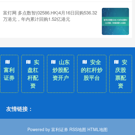
富灯网 多点数智(02586.HK)4月16日回购536.32
万港元，年内累计回购1.52亿港元
实
山东
安全
安
富利
盘杠
炒股配
的杠杆炒
庆股
证券
杆配
资开户
股平台
票配
资
资
友情链接：
Powered by
富利证券
RSS地图
HTML地图