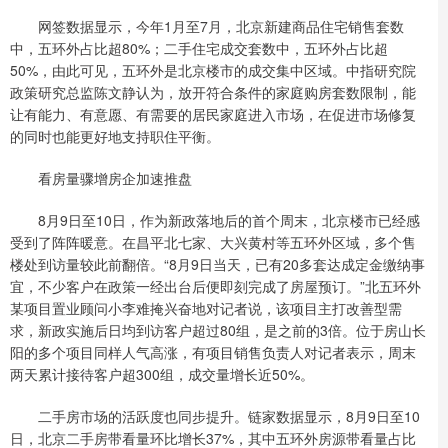
网签数据显示，今年1月至7月，北京新建商品住宅销售套数
中，五环外占比超80%；二手住宅成交套数中，五环外占比超
50%，由此可见，五环外是北京楼市的成交集中区域。中指研究院
政策研究总监陈文静认为，放开符合条件的家庭购房套数限制，能
让有能力、有意愿、有需要的居民家庭进入市场，在促进市场修复
的同时也能更好地支持职住平衡。
看房量骤增房企加速推盘
8月9日至10日，作为新政落地后的首个周末，北京楼市已经感
受到了阵阵暖意。在昌平北七家、大兴黄村等五环外区域，多个售
楼处到访量较此前翻倍。“8月9日当天，已有20多套达成定金缴纳事
宜，不少客户在政策一经出台后便即刻完成了房屋预订。”北五环外
某项目置业顾问小李难掩兴奋地对记者说，该项目主打改善型需
求，新政实施后日均到访客户超过80组，是之前的3倍。位于房山长
阳的多个项目同样人气高涨，有项目销售负责人对记者表示，周末
两天累计接待客户超300组，成交量增长近50%。
二手房市场的活跃度也同步提升。链家数据显示，8月9日至10
日，北京二手房带看量环比增长37%，其中五环外房源带看量占比