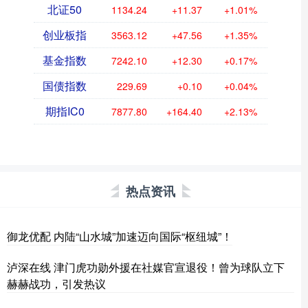
北证50
1134.24
+11.37
+1.01%
创业板指
3563.12
+47.56
+1.35%
基金指数
7242.10
+12.30
+0.17%
国债指数
229.69
+0.10
+0.04%
期指IC0
7877.80
+164.40
+2.13%
热点资讯
御龙优配 内陆“山水城”加速迈向国际“枢纽城”！
泸深在线 津门虎功勋外援在社媒官宣退役！曾为球队立下
赫赫战功，引发热议