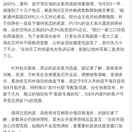
达62%，通州、昌平等区域的次新房源咨询量激增。“8月9日一早，
就接到了十几个电话，都是询问五环外购房套数限制相关事宜。”链
家通州梨园店经纪人小王对记者说。部分业主也开始调整预期，对
于挂牌价一直处于僵持状态的房源，约15%的业主表示愿意协商价
格，议价空间从之前的2%至3%拓宽至5%左右。"我们一家三口目前
在西城居住，为了改善居住条件，打算在亦庄再购置一套大三居，
现在五环外不限购房套数，公积金贷款额度也提高了，首付压力小
了不少。”在亦庄工作的梁先生告诉记者，新政让他对买第二套房动
了心。
针对此次新政，房企的反应更为迅速。据记者了解，新政发布
当晚，龙湖、万科等企业便紧急召开会议，调整销售策略。龙湖表
示，要加快五环外项目的推盘节奏，原定于9月入市的昌平项目提前
至8月底开盘，同时推出“首付分期”等配套优惠。合生创展宣布，对
旗下大兴、顺义的项目给予“新政专属折扣”，凡8月内签约的客户可
享受总房款1%的优惠。
值得注意的是，虽然有传言称部分项目将涨价，但据记者了
解，多数房企仍保持理性。某央企开发商营销总监直言：“当前市场
信心仍需巩固，短期内不会贸然调价，更重要的是抓住政策窗口加