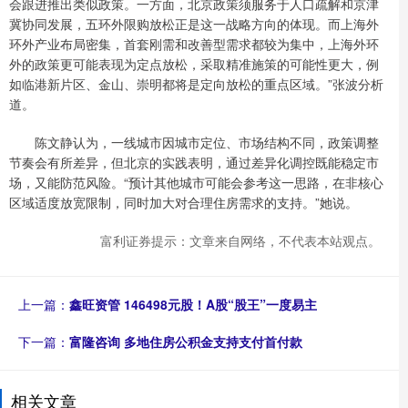
会跟进推出类似政策。一方面，北京政策须服务于人口疏解和京津
冀协同发展，五环外限购放松正是这一战略方向的体现。而上海外
环外产业布局密集，首套刚需和改善型需求都较为集中，上海外环
外的政策更可能表现为定点放松，采取精准施策的可能性更大，例
如临港新片区、金山、崇明都将是定向放松的重点区域。”张波分析
道。
陈文静认为，一线城市因城市定位、市场结构不同，政策调整
节奏会有所差异，但北京的实践表明，通过差异化调控既能稳定市
场，又能防范风险。“预计其他城市可能会参考这一思路，在非核心
区域适度放宽限制，同时加大对合理住房需求的支持。”她说。
富利证券提示：文章来自网络，不代表本站观点。
上一篇：
鑫旺资管 146498元股！A股“股王”一度易主
下一篇：
富隆咨询 多地住房公积金支持支付首付款
相关文章