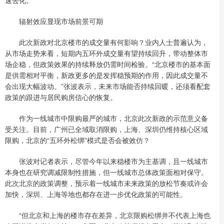
速去化。”
辐射效应显现市场前景可期
此次新政对北京楼市的成交量有何影响？业内人士普遍认为，
从市场走势来看，短期内五环外成交量有望持续回升，带动整体市
场企稳，但政策效果的持续释放仍需时间检验。“北京楼市的基本面
是供需相对平衡，新政更多的是发挥稳预期的作用，因此成交量不
会出现大幅波动。”张波表示，未来市场能否持续回暖，还须看配套
政策的跟进与居民购房信心的恢复。
作为一线城市中限购最严的城市，北京此次新政的示范意义备
受关注。目前，广州已全域取消限购，上海、深圳仍维持核心区域
限购，北京的“五环外松绑”模式是否会被效仿？
张波对记者表示，尽管今年以来稳楼市为主基调，且一线城市
本身也在研究调减限制性措施，但一线城市总体政策面相对保守。
此次北京的政策调整，预示着一线城市未来政策的放松节奏或许会
加快，深圳、上海等地也都存在进一步优化政策的可能性。
“但北京和上海的楼市存在差异，北京限购松绑并不代表上海也