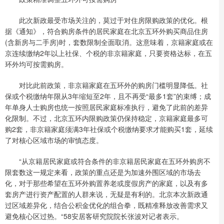
此次新政最受市场关注的，莫过于对住房限购政策的优化。根
据《通知》，符合购房条件的居民家庭在北京五环外购买商品住房
(含新房与二手房)时，套数限制全面取消。这意味着，京籍家庭或在
京连续缴纳2年以上社保、个税的非京籍家庭，只要资格达标，在五
环外均可按需购房。
对比此前政策，非京籍家庭在五环外的购房门槛明显降低。社
保或个税缴纳年限从3年缩短至2年，且不再受“最多1套”的束缚；成
年单身人士购房也统一按照居民家庭标准执行，避免了此前的差异
化限制。不过，北京五环内限购政策仍保持稳定，京籍家庭最多可
购2套，非京籍家庭须满3年社保或个税缴纳要求才能购买1套，延续
了对核心区域市场的审慎态度。
“从京籍居民家庭或符合条件的非京籍居民家庭在五环外购房不
限套数这一规定来看，政策的重点还是为加速外围区域的市场去
化，对于那些希望在五环外购置养老或度假房产的家庭，以及有多
套房产进行资产配置的人群来说，无疑是有利的。北京本次新政通
过区域差异化，结合公积金优化的组合拳，既精准释放改善需求又
避免核心区过热。“58安居客研究院院长张波对记者表示。