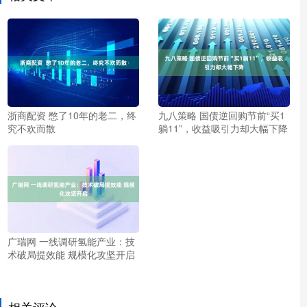
浙商配资 憋了10年的老二，终
九八策略 国债逆回购节前“买1
究不欢而散
躺11”，收益吸引力却大幅下降
广瑞网 一线调研氢能产业：技
术破局提效能 规模化攻坚开启
相关评论