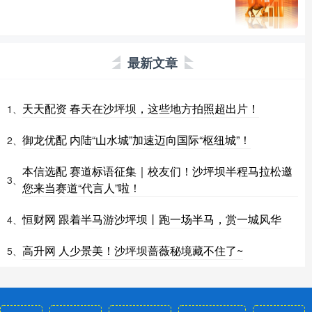
最新文章
天天配资 春天在沙坪坝，这些地方拍照超出片！
1、
御龙优配 内陆“山水城”加速迈向国际“枢纽城”！
2、
本信选配 赛道标语征集｜校友们！沙坪坝半程马拉松邀
3、
您来当赛道“代言人”啦！
恒财网 跟着半马游沙坪坝丨跑一场半马，赏一城风华
4、
高升网 人少景美！沙坪坝蔷薇秘境藏不住了~
5、