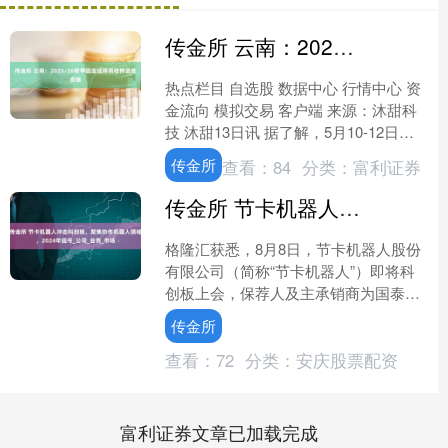
传金所 云南：2025/26榨季因连续降雨收榨进度变缓
热点栏目 自选股 数据中心 行情中心 资
金流向 模拟交易 客户端 来源：沐甜科
技 沐甜13日讯 据了解，5月10-12日云
南新增1家糖厂收榨。 截至目前不完全
传金所
查看：
84
分类：
富利证券
统....
传金所 节卡机器人冲击科创板，聚焦协作机器人领域，2024年扭亏_公司_业务_市场
格隆汇获悉，8月8日，节卡机器人股份
有限公司（简称“节卡机器人”）即将科
创板上会，保荐人及主承销商为国泰海
通证券。 公司注册地位于上海市闵行
传金所
区，实际控制人李明洋....
查看：
72
分类：
安庆股票配资
富利证券文章已加载完成