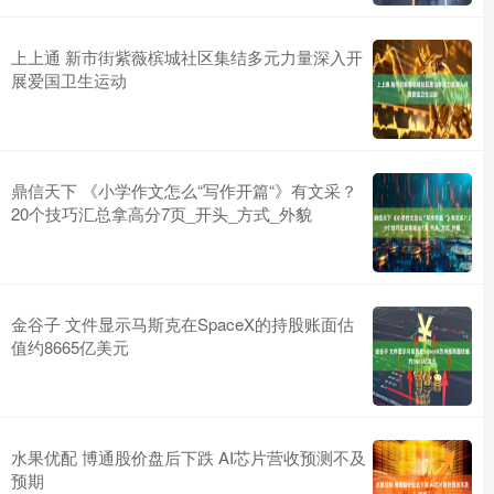
上上通 新市街紫薇槟城社区集结多元力量深入开
展爱国卫生运动
鼎信天下 《小学作文怎么“写作开篇“》有文采？
20个技巧汇总拿高分7页_开头_方式_外貌
金谷子 文件显示马斯克在SpaceX的持股账面估
值约8665亿美元
水果优配 博通股价盘后下跌 AI芯片营收预测不及
预期