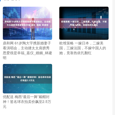
鼎和网 61岁陶大宇携新婚妻子
欧维策略 一嫁日本，二嫁美
看演唱会，主动搂太太肩膀秀
国，三嫁法国，不嫁中国人的
恩爱很是幸福_嘉仪_婚姻_林建
她，竟靠热依扎翻红
明
优配送 梅西“最后一舞”戴帽封
神！签名球衣拍卖价飙至2.5万
元