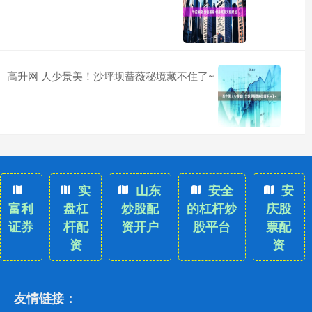
高升网 人少景美！沙坪坝蔷薇秘境藏不住了~
实
山东
安全
安
富利
盘杠
炒股配
的杠杆炒
庆股
证券
杆配
资开户
股平台
票配
资
资
友情链接：